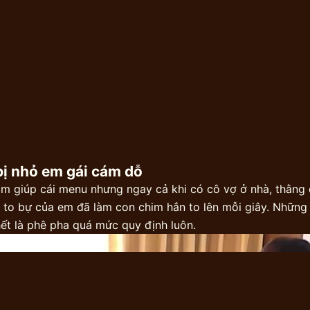
bị nhỏ em gái cám dỗ
àm giúp cái menu nhưng ngay cả khi có cô vợ ở nhà, thằng
g to bự của em đã làm con chim hắn to lên mỗi giây. Những
hết là phê pha quá mức quy định luôn.